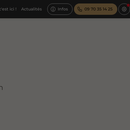
est ici !
Actualités
Infos
09 70 35 14 25
n