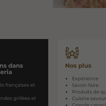
ns dans
Nos plus
eria
Expérience
és françaises et
Savoir-faire
Produits de qu
andes grillées et
Cuisine savour
Grande capacit