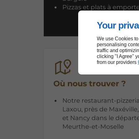
Pizzas et plats à emport
Your priva
We use Cookies to
personalising conte
traffic and optimizi
clicking "I Agree" 
from our providers
Où nous trouver ?
Notre restaurant-pizzeria
Laxou, près de Maxéville,
et Nancy dans le dépar
Meurthe-et-Moselle