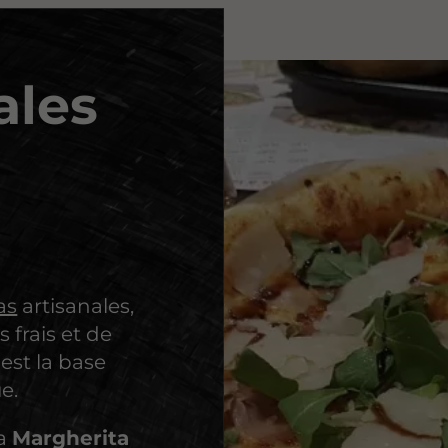
ales
as
artisanales,
 frais et de
 est la base
e.
la
Margherita