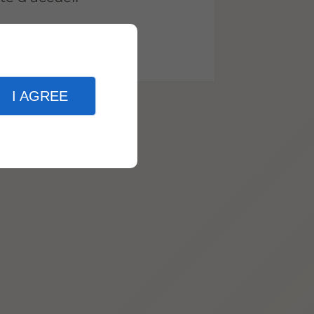
g
PMR
I AGREE