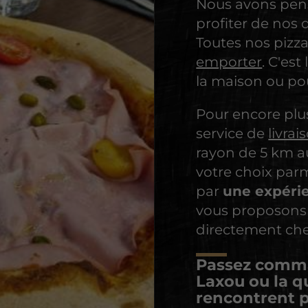
Nous avons pens
profiter de nos 
Toutes nos pizz
emporter
. C'est
la maison ou po
Pour encore plus
service de
livrai
rayon de 5 km a
votre choix parm
par
une expérie
vous proposons 
directement che
Passez comm
Laxou
ou la qu
rencontrent p