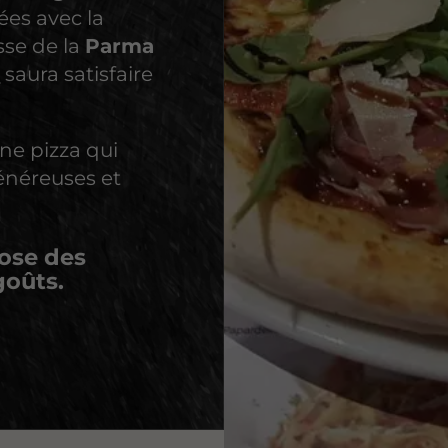
ées avec la
sse de la
Parma
e
saura satisfaire
ne pizza qui
énéreuses et
ose des
goûts
.