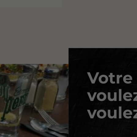
Votre
voule
voule