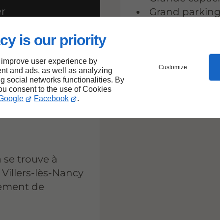
er
Grand parkin
Accessibilité 
cy is our priority
 improve user experience by
Customize
nt and ads, as well as analyzing
ng social networks functionalities. By
you consent to the use of Cookies
Google
Facebook
.
 se trouve à
 Villers-lès-Nancy
tement de