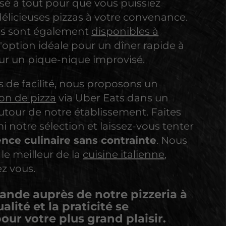
é à tout pour que vous puissiez
délicieuses pizzas à votre convenance.
as sont également
disponibles à
 l'option idéale pour un dîner rapide à
ur un pique-nique improvisé.
 de facilité, nous proposons un
son de pizza
via Uber Eats dans un
utour de notre établissement. Faites
i notre sélection et laissez-vous tenter
nce culinaire sans contrainte
. Nous
le meilleur de la
cuisine italienne
,
z vous.
ande auprès de notre
pizzeria à
alité et la praticité se
our votre plus grand plaisir.